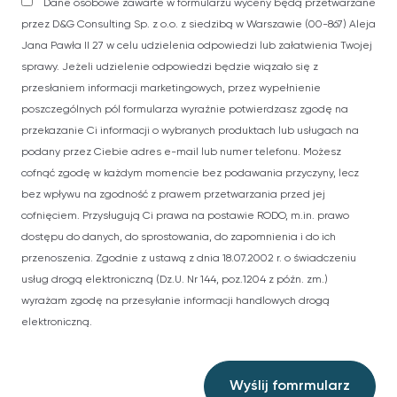
Dane osobowe zawarte w formularzu wyceny będą przetwarzane
przez D&G Consulting Sp. z o.o. z siedzibą w Warszawie (00-867) Aleja
Jana Pawła II 27 w celu udzielenia odpowiedzi lub załatwienia Twojej
sprawy. Jeżeli udzielenie odpowiedzi będzie wiązało się z
przesłaniem informacji marketingowych, przez wypełnienie
poszczególnych pól formularza wyraźnie potwierdzasz zgodę na
przekazanie Ci informacji o wybranych produktach lub usługach na
podany przez Ciebie adres e-mail lub numer telefonu. Możesz
cofnąć zgodę w każdym momencie bez podawania przyczyny, lecz
bez wpływu na zgodność z prawem przetwarzania przed jej
cofnięciem. Przysługują Ci prawa na postawie RODO, m.in. prawo
dostępu do danych, do sprostowania, do zapomnienia i do ich
przenoszenia. Zgodnie z ustawą z dnia 18.07.2002 r. o świadczeniu
usług drogą elektroniczną (Dz.U. Nr 144, poz.1204 z późn. zm.)
wyrażam zgodę na przesyłanie informacji handlowych drogą
elektroniczną.
Wyślij fomrmularz