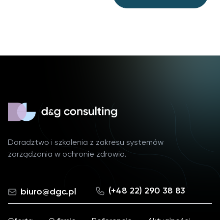
Doradztwo i szkolenia z zakresu systemów
zarządzania w ochronie zdrowia.
(+48 22) 290 38 83
biuro@dgc.pl